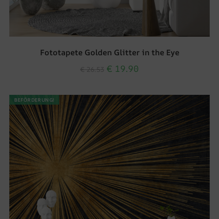
Fototapete Golden Glitter in the Eye
€
19.90
€
26.53
BEFÖRDERUNG!