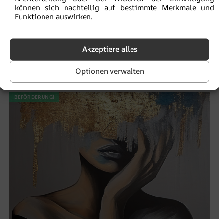
können sich nachteilig auf bestimmte Merkmale und
Funktionen auswirken.
Fototapete Dunkle Blätter auf hellem
Akzeptiere alles
Hintergrund
€
19.90
€
26.53
Optionen verwalten
BEFÖRDERUNG!