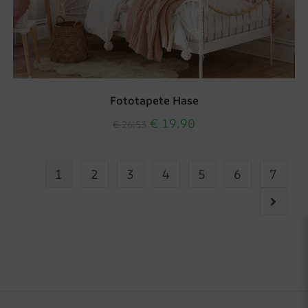
Fototapete Hase
€
19.90
€
26.53
1
2
3
4
5
6
7