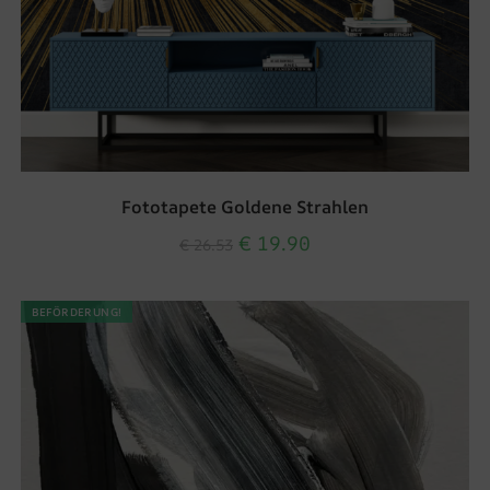
Fototapete Goldene Strahlen
€
19.90
€
26.53
BEFÖRDERUNG!