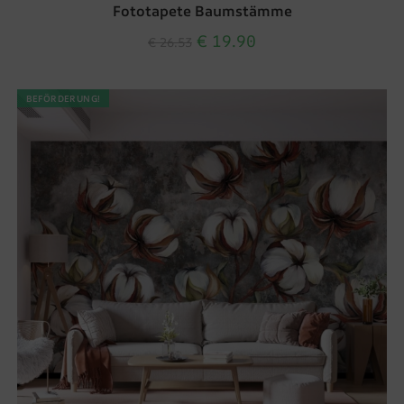
Fototapete Baumstämme
€
19.90
€
26.53
BEFÖRDERUNG!