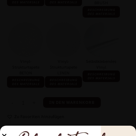
DES MATERIALS
DES MATERIALS
BRUSH
BESCHREIBUNG
DES MATERIALS
Vinyl-
Vinyl-
Selbstklebendes
Strukturtapete
Strukturtapete
Vinyl
BETON
LINEN
BESCHREIBUNG
DES MATERIALS
BESCHREIBUNG
BESCHREIBUNG
DES MATERIALS
DES MATERIALS
-
+
IN DEN WARENKORB
Zu Favoriten hinzufügen