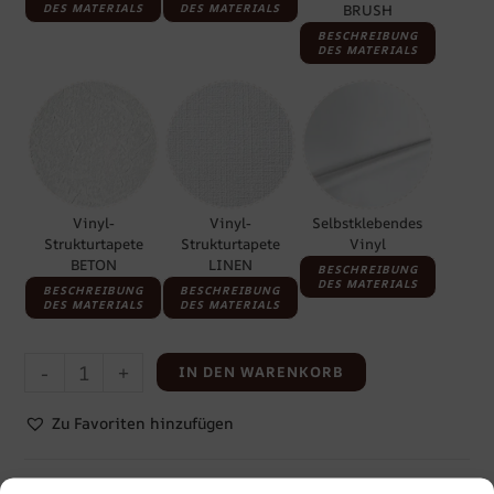
DES MATERIALS
DES MATERIALS
BRUSH
BESCHREIBUNG
DES MATERIALS
Vinyl-
Vinyl-
Selbstklebendes
Strukturtapete
Strukturtapete
Vinyl
BETON
LINEN
BESCHREIBUNG
DES MATERIALS
BESCHREIBUNG
BESCHREIBUNG
DES MATERIALS
DES MATERIALS
-
+
IN DEN WARENKORB
Zu Favoriten hinzufügen