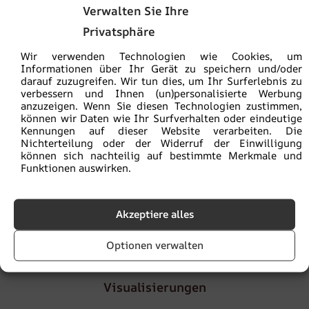
Sie kaufen sicher:
ein ökologisches Produkt
Verwalten Sie Ihre
Privatsphäre
Die Versandkosten betragen
5,90€
, ab einem
Bestellwert von
100€
ist die Lieferung
versandkostenfrei
Wir verwenden Technologien wie Cookies, um
Informationen über Ihr Gerät zu speichern und/oder
darauf zuzugreifen. Wir tun dies, um Ihr Surferlebnis zu
Lieferzeit
von 2 bis 4
Werktagen
verbessern und Ihnen (un)personalisierte Werbung
anzuzeigen. Wenn Sie diesen Technologien zustimmen,
können wir Daten wie Ihr Surfverhalten oder eindeutige
Kennungen auf dieser Website verarbeiten. Die
Die Mustergröße beträgt 30 x 50 cm. Das Muster enthält
Nichterteilung oder der Widerruf der Einwilligung
die gesamte Grafik, sodass Sie die Farben beurteilen
können sich nachteilig auf bestimmte Merkmale und
können. Außerdem verfügt es über eine Zoomfunktion zur
Funktionen auswirken.
Beurteilung der Fotoqualität.
Akzeptiere alles
Artikelnummer:
fot-prob
Kategorie:
Muster
Optionen verwalten
Visualisierungen