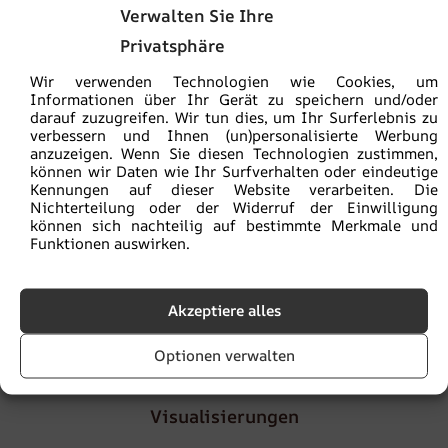
Sie kaufen sicher:
ein ökologisches Produkt
Verwalten Sie Ihre
Privatsphäre
Die Versandkosten betragen
5,90€
, ab einem
Bestellwert von
100€
ist die Lieferung
versandkostenfrei
Wir verwenden Technologien wie Cookies, um
Informationen über Ihr Gerät zu speichern und/oder
darauf zuzugreifen. Wir tun dies, um Ihr Surferlebnis zu
Lieferzeit
von 2 bis 4
Werktagen
verbessern und Ihnen (un)personalisierte Werbung
anzuzeigen. Wenn Sie diesen Technologien zustimmen,
können wir Daten wie Ihr Surfverhalten oder eindeutige
Kennungen auf dieser Website verarbeiten. Die
Die Mustergröße beträgt 30 x 50 cm. Das Muster enthält
Nichterteilung oder der Widerruf der Einwilligung
die gesamte Grafik, sodass Sie die Farben beurteilen
können sich nachteilig auf bestimmte Merkmale und
können. Außerdem verfügt es über eine Zoomfunktion zur
Funktionen auswirken.
Beurteilung der Fotoqualität.
Akzeptiere alles
Artikelnummer:
fot-prob
Kategorie:
Muster
Optionen verwalten
Visualisierungen