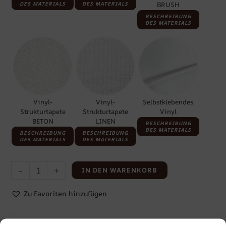
DES MATERIALS
DES MATERIALS
BRUSH
BESCHREIBUNG
DES MATERIALS
Vinyl-
Vinyl-
Selbstklebendes
Strukturtapete
Strukturtapete
Vinyl
BETON
LINEN
BESCHREIBUNG
DES MATERIALS
BESCHREIBUNG
BESCHREIBUNG
DES MATERIALS
DES MATERIALS
-
+
IN DEN WARENKORB
Zu Favoriten hinzufügen