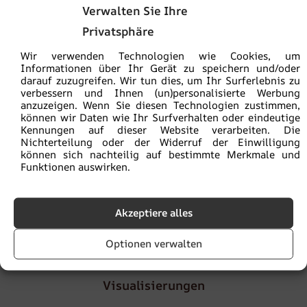
Sie kaufen sicher:
ein ökologisches Produkt
Verwalten Sie Ihre
Privatsphäre
Die Versandkosten betragen
5,90€
, ab einem
Bestellwert von
100€
ist die Lieferung
versandkostenfrei
Wir verwenden Technologien wie Cookies, um
Informationen über Ihr Gerät zu speichern und/oder
darauf zuzugreifen. Wir tun dies, um Ihr Surferlebnis zu
Lieferzeit
von 2 bis 4
Werktagen
verbessern und Ihnen (un)personalisierte Werbung
anzuzeigen. Wenn Sie diesen Technologien zustimmen,
können wir Daten wie Ihr Surfverhalten oder eindeutige
Kennungen auf dieser Website verarbeiten. Die
Die Mustergröße beträgt 30 x 50 cm. Das Muster enthält
Nichterteilung oder der Widerruf der Einwilligung
die gesamte Grafik, sodass Sie die Farben beurteilen
können sich nachteilig auf bestimmte Merkmale und
können. Außerdem verfügt es über eine Zoomfunktion zur
Funktionen auswirken.
Beurteilung der Fotoqualität.
Akzeptiere alles
Artikelnummer:
fot-prob
Kategorie:
Muster
Optionen verwalten
Visualisierungen