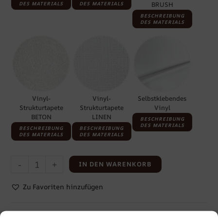
DES MATERIALS
DES MATERIALS
BRUSH
BESCHREIBUNG
DES MATERIALS
Vinyl-
Vinyl-
Selbstklebendes
Strukturtapete
Strukturtapete
Vinyl
BETON
LINEN
BESCHREIBUNG
DES MATERIALS
BESCHREIBUNG
BESCHREIBUNG
DES MATERIALS
DES MATERIALS
-
+
IN DEN WARENKORB
Zu Favoriten hinzufügen