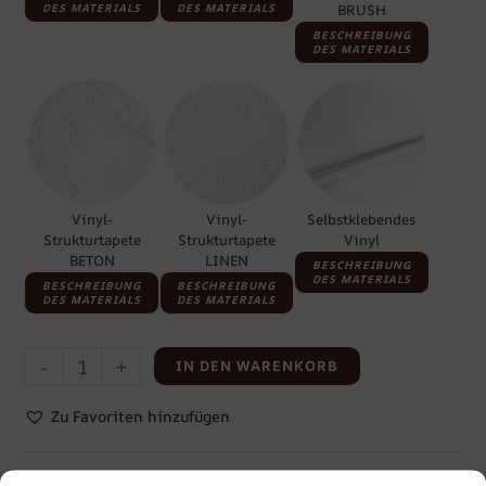
DES MATERIALS
DES MATERIALS
BRUSH
BESCHREIBUNG
DES MATERIALS
Vinyl-
Vinyl-
Selbstklebendes
Strukturtapete
Strukturtapete
Vinyl
BETON
LINEN
BESCHREIBUNG
DES MATERIALS
BESCHREIBUNG
BESCHREIBUNG
DES MATERIALS
DES MATERIALS
-
+
IN DEN WARENKORB
Zu Favoriten hinzufügen