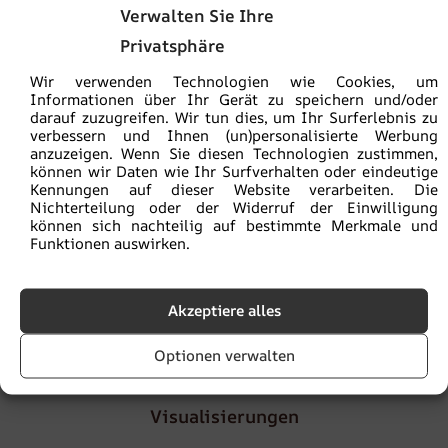
Sie kaufen sicher:
ein ökologisches Produkt
Verwalten Sie Ihre
Privatsphäre
Die Versandkosten betragen
5,90€
, ab einem
Bestellwert von
100€
ist die Lieferung
versandkostenfrei
Wir verwenden Technologien wie Cookies, um
Informationen über Ihr Gerät zu speichern und/oder
darauf zuzugreifen. Wir tun dies, um Ihr Surferlebnis zu
Lieferzeit
von 2 bis 4
Werktagen
verbessern und Ihnen (un)personalisierte Werbung
anzuzeigen. Wenn Sie diesen Technologien zustimmen,
können wir Daten wie Ihr Surfverhalten oder eindeutige
Kennungen auf dieser Website verarbeiten. Die
Die Mustergröße beträgt 30 x 50 cm. Das Muster enthält
Nichterteilung oder der Widerruf der Einwilligung
die gesamte Grafik, sodass Sie die Farben beurteilen
können sich nachteilig auf bestimmte Merkmale und
können. Außerdem verfügt es über eine Zoomfunktion zur
Funktionen auswirken.
Beurteilung der Fotoqualität.
Akzeptiere alles
Artikelnummer:
fot-prob
Kategorie:
Muster
Optionen verwalten
Visualisierungen