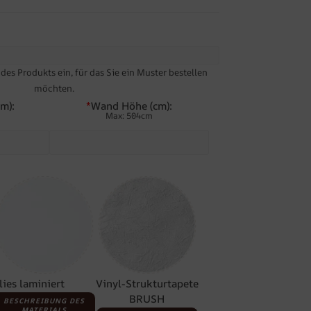
es Produkts ein, für das Sie ein Muster bestellen
möchten.
m):
*
Wand Höhe (cm):
Max: 504cm
lies laminiert
Vinyl-Strukturtapete
BRUSH
BESCHREIBUNG DES
MATERIALS