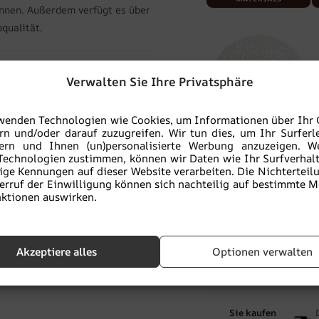
önnen. Außerdem verfügt es über
qualität.
Verwalten Sie Ihre Privatsphäre
wenden Technologien wie Cookies, um Informationen über Ihr 
rn und/oder darauf zuzugreifen. Wir tun dies, um Ihr Surferl
Vinyl-Strukturtapete
V
sern und Ihnen (un)personalisierte Werbung anzuzeigen. W
Technologien zustimmen, können wir Daten wie Ihr Surfverhal
BETON
ige Kennungen auf dieser Website verarbeiten. Die Nichterteil
BESCHREIBUNG DES
erruf der Einwilligung können sich nachteilig auf bestimmte 
MATERIALS
ktionen auswirken.
-
+
IN
Akzeptiere alles
Optionen verwalten
Zu Favoriten hinzu
Sie kaufen