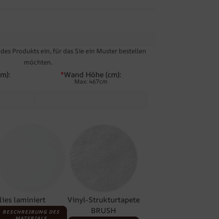
es Produkts ein, für das Sie ein Muster bestellen
möchten.
m):
*
Wand Höhe (cm):
Max: 467cm
lies laminiert
Vinyl-Strukturtapete
BRUSH
BESCHREIBUNG DES
MATERIALS