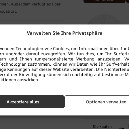
önnen. Außerdem verfügt es über
qualität.
Verwalten Sie Ihre Privatsphäre
wenden Technologien wie Cookies, um Informationen über Ihr 
rn und/oder darauf zuzugreifen. Wir tun dies, um Ihr Surferl
Vinyl-Strukturtapete
V
sern und Ihnen (un)personalisierte Werbung anzuzeigen. W
Technologien zustimmen, können wir Daten wie Ihr Surfverhal
BETON
ige Kennungen auf dieser Website verarbeiten. Die Nichterteil
BESCHREIBUNG DES
erruf der Einwilligung können sich nachteilig auf bestimmte 
MATERIALS
ktionen auswirken.
-
+
IN
Akzeptiere alles
Optionen verwalten
Zu Favoriten hinzu
Sie kaufen