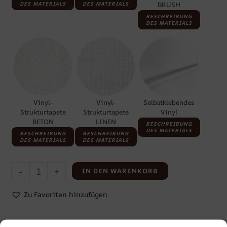
DES MATERIALS
DES MATERIALS
BRUSH
BESCHREIBUNG
DES MATERIALS
Vinyl-
Vinyl-
Selbstklebendes
Strukturtapete
Strukturtapete
Vinyl
BETON
LINEN
BESCHREIBUNG
DES MATERIALS
BESCHREIBUNG
BESCHREIBUNG
DES MATERIALS
DES MATERIALS
-
+
IN DEN WARENKORB
Zu Favoriten hinzufügen