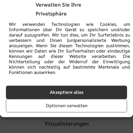
Sie kaufen sicher:
ein ökologisches Produkt
Verwalten Sie Ihre
Privatsphäre
Die Versandkosten betragen
5,90€
, ab einem
Bestellwert von
100€
ist die Lieferung
versandkostenfrei
Wir verwenden Technologien wie Cookies, um
Informationen über Ihr Gerät zu speichern und/oder
darauf zuzugreifen. Wir tun dies, um Ihr Surferlebnis zu
Lieferzeit
von 2 bis 4
Werktagen
verbessern und Ihnen (un)personalisierte Werbung
anzuzeigen. Wenn Sie diesen Technologien zustimmen,
können wir Daten wie Ihr Surfverhalten oder eindeutige
Kennungen auf dieser Website verarbeiten. Die
Die Mustergröße beträgt 30 x 50 cm. Das Muster enthält
Nichterteilung oder der Widerruf der Einwilligung
die gesamte Grafik, sodass Sie die Farben beurteilen
können sich nachteilig auf bestimmte Merkmale und
können. Außerdem verfügt es über eine Zoomfunktion zur
Funktionen auswirken.
Beurteilung der Fotoqualität.
Akzeptiere alles
Artikelnummer:
fot-prob
Kategorie:
Muster
Optionen verwalten
Visualisierungen