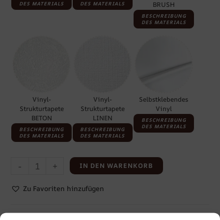
DES MATERIALS
DES MATERIALS
BRUSH
BESCHREIBUNG
DES MATERIALS
Vinyl-
Vinyl-
Selbstklebendes
Strukturtapete
Strukturtapete
Vinyl
BETON
LINEN
BESCHREIBUNG
DES MATERIALS
BESCHREIBUNG
BESCHREIBUNG
DES MATERIALS
DES MATERIALS
-
+
IN DEN WARENKORB
Zu Favoriten hinzufügen