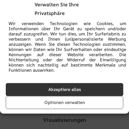
Sie kaufen sicher:
ein ökologisches Produkt
Verwalten Sie Ihre
Privatsphäre
Die Versandkosten betragen
5,90€
, ab einem
Bestellwert von
100€
ist die Lieferung
versandkostenfrei
Wir verwenden Technologien wie Cookies, um
Informationen über Ihr Gerät zu speichern und/oder
darauf zuzugreifen. Wir tun dies, um Ihr Surferlebnis zu
Lieferzeit
von 2 bis 4
Werktagen
verbessern und Ihnen (un)personalisierte Werbung
anzuzeigen. Wenn Sie diesen Technologien zustimmen,
können wir Daten wie Ihr Surfverhalten oder eindeutige
Kennungen auf dieser Website verarbeiten. Die
Die Mustergröße beträgt 30 x 50 cm. Das Muster enthält
Nichterteilung oder der Widerruf der Einwilligung
die gesamte Grafik, sodass Sie die Farben beurteilen
können sich nachteilig auf bestimmte Merkmale und
können. Außerdem verfügt es über eine Zoomfunktion zur
Funktionen auswirken.
Beurteilung der Fotoqualität.
Akzeptiere alles
Artikelnummer:
fot-prob
Kategorie:
Muster
Optionen verwalten
Visualisierungen