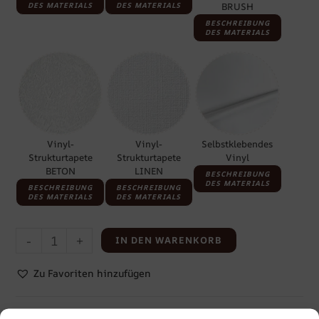
DES MATERIALS
DES MATERIALS
BRUSH
BESCHREIBUNG
DES MATERIALS
Vinyl-
Vinyl-
Selbstklebendes
Strukturtapete
Strukturtapete
Vinyl
BETON
LINEN
BESCHREIBUNG
DES MATERIALS
BESCHREIBUNG
BESCHREIBUNG
DES MATERIALS
DES MATERIALS
-
+
IN DEN WARENKORB
Zu Favoriten hinzufügen