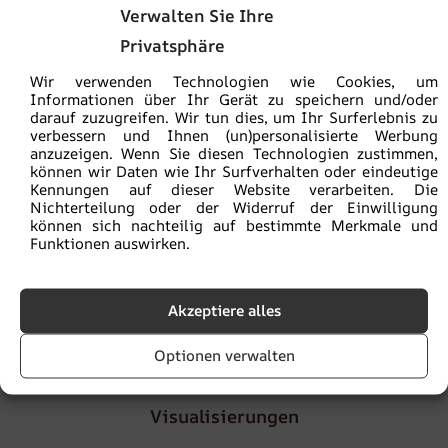
Sie kaufen sicher:
ein ökologisches Produkt
Verwalten Sie Ihre
Privatsphäre
Die Versandkosten betragen
5,90€
, ab einem
Bestellwert von
100€
ist die Lieferung
versandkostenfrei
Wir verwenden Technologien wie Cookies, um
Informationen über Ihr Gerät zu speichern und/oder
darauf zuzugreifen. Wir tun dies, um Ihr Surferlebnis zu
Lieferzeit
von 2 bis 4
Werktagen
verbessern und Ihnen (un)personalisierte Werbung
anzuzeigen. Wenn Sie diesen Technologien zustimmen,
können wir Daten wie Ihr Surfverhalten oder eindeutige
Kennungen auf dieser Website verarbeiten. Die
Die Mustergröße beträgt 30 x 50 cm. Das Muster enthält
Nichterteilung oder der Widerruf der Einwilligung
die gesamte Grafik, sodass Sie die Farben beurteilen
können sich nachteilig auf bestimmte Merkmale und
können. Außerdem verfügt es über eine Zoomfunktion zur
Funktionen auswirken.
Beurteilung der Fotoqualität.
Akzeptiere alles
Artikelnummer:
fot-prob
Kategorie:
Muster
Optionen verwalten
Visualisierungen