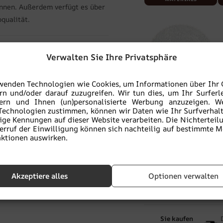
önnen. Außerdem verfügt es über
qualität.
Verwalten Sie Ihre Privatsphäre
wenden Technologien wie Cookies, um Informationen über Ihr 
rn und/oder darauf zuzugreifen. Wir tun dies, um Ihr Surferl
Vinyl-Strukturtapete
V
sern und Ihnen (un)personalisierte Werbung anzuzeigen. W
Technologien zustimmen, können wir Daten wie Ihr Surfverhal
BETON
ige Kennungen auf dieser Website verarbeiten. Die Nichterteil
BESCHREIBUNG DES
erruf der Einwilligung können sich nachteilig auf bestimmte 
MATERIALS
ktionen auswirken.
-
+
IN
Akzeptiere alles
Optionen verwalten
Zu Favoriten hinzu
Sie kaufen