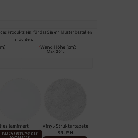
es Produkts ein, für das Sie ein Muster bestellen
möchten.
m):
*
Wand Höhe (cm):
Max: 204cm
lies laminiert
Vinyl-Strukturtapete
BRUSH
BESCHREIBUNG DES
MATERIALS