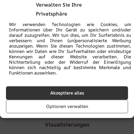
Sie kaufen sicher:
ein ökologisches Produkt
Verwalten Sie Ihre
Privatsphäre
Die Versandkosten betragen
5,90€
, ab einem
Bestellwert von
100€
ist die Lieferung
versandkostenfrei
Wir verwenden Technologien wie Cookies, um
Informationen über Ihr Gerät zu speichern und/oder
darauf zuzugreifen. Wir tun dies, um Ihr Surferlebnis zu
Lieferzeit
von 2 bis 4
Werktagen
verbessern und Ihnen (un)personalisierte Werbung
anzuzeigen. Wenn Sie diesen Technologien zustimmen,
können wir Daten wie Ihr Surfverhalten oder eindeutige
Kennungen auf dieser Website verarbeiten. Die
Die Mustergröße beträgt 30 x 50 cm. Das Muster enthält
Nichterteilung oder der Widerruf der Einwilligung
die gesamte Grafik, sodass Sie die Farben beurteilen
können sich nachteilig auf bestimmte Merkmale und
können. Außerdem verfügt es über eine Zoomfunktion zur
Funktionen auswirken.
Beurteilung der Fotoqualität.
Akzeptiere alles
Artikelnummer:
fot-prob
Kategorie:
Muster
Optionen verwalten
Visualisierungen