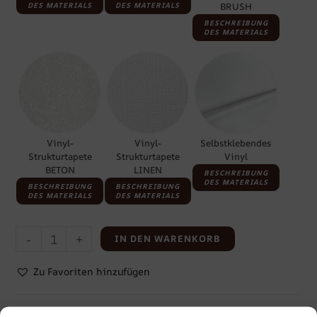
DES MATERIALS
DES MATERIALS
BRUSH
BESCHREIBUNG
DES MATERIALS
Vinyl-
Vinyl-
Selbstklebendes
Strukturtapete
Strukturtapete
Vinyl
BETON
LINEN
BESCHREIBUNG
DES MATERIALS
BESCHREIBUNG
BESCHREIBUNG
DES MATERIALS
DES MATERIALS
-
+
IN DEN WARENKORB
Zu Favoriten hinzufügen